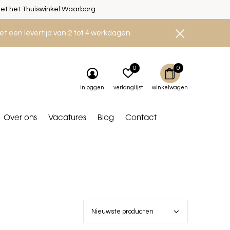
et het Thuiswinkel Waarborg
et een levertijd van 2 tot 4 werkdagen.
0
0
inloggen
verlanglijst
winkelwagen
Over ons
Vacatures
Blog
Contact