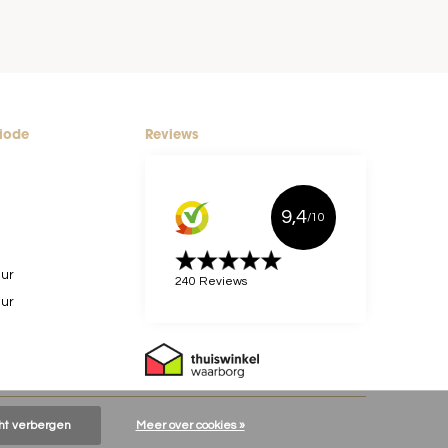
riode
Reviews
9,4
/10
uur
240 Reviews
uur
cht verbergen
Meer over cookies »