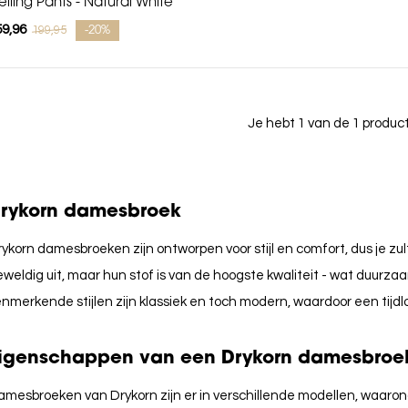
eiling Pants - Natural White
59,96
199,95
-20%
Je hebt 1 van de 1 produ
rykorn damesbroek
ykorn damesbroeken zijn ontworpen voor stijl en comfort, dus je zult
weldig uit, maar hun stof is van de hoogste kwaliteit - wat duurz
nmerkende stijlen zijn klassiek en toch modern, waardoor een tijdlo
igenschappen van een Drykorn damesbroe
mesbroeken van Drykorn zijn er in verschillende modellen, waaronder