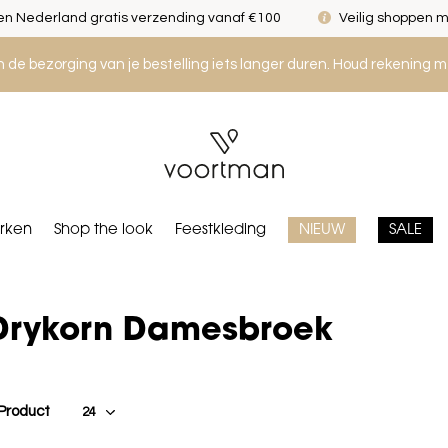
n Nederland gratis verzending vanaf €100
Veilig shoppen m
an de bezorging van je bestelling iets langer duren. Houd rekening m
rken
Shop the look
Feestkleding
NIEUW
SALE
Drykorn Damesbroek
 Product