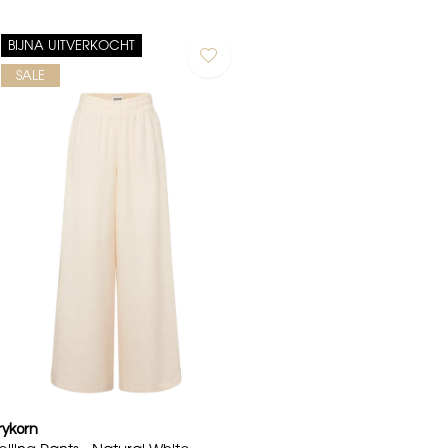
BIJNA UITVERKOCHT
SALE
rykorn