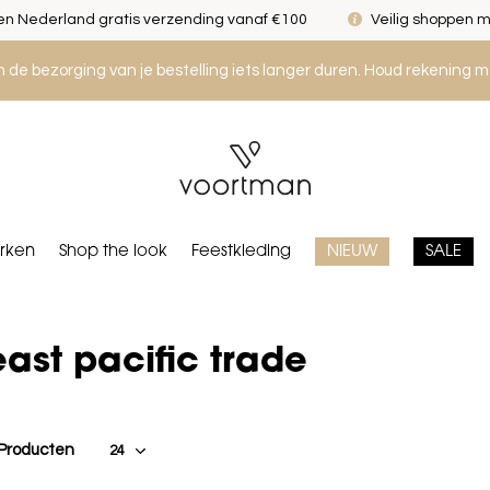
n Nederland gratis verzending vanaf €100
Veilig shoppen m
an de bezorging van je bestelling iets langer duren. Houd rekening m
rken
Shop the look
Feestkleding
NIEUW
SALE
east pacific trade
 Producten