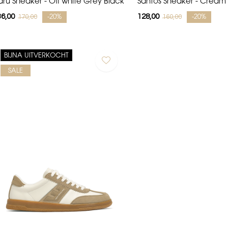
aru Sneaker - Off white Grey Black
Santos Sneaker - Cream
36,00
128,00
170,00
160,00
-20%
-20%
BIJNA UITVERKOCHT
SALE