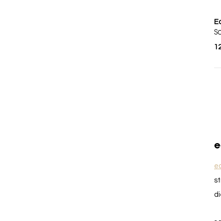
Ea
S
1
e
ea
st
di