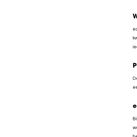
W
ea
kw
i
P
D
ee
e
Bi
wa
he