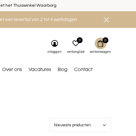
et het Thuiswinkel Waarborg
et een levertijd van 2 tot 4 werkdagen.
0
0
inloggen
verlanglijst
winkelwagen
Over ons
Vacatures
Blog
Contact