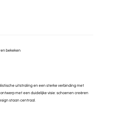
cten bekeken
stische uitstraling en een sterke verbinding met
nontwerp met een duidelijke visie: schoenen creëren
design staan centraal.