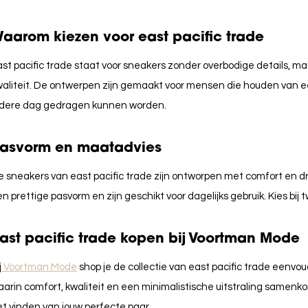
aarom kiezen voor east pacific trade
st pacific trade staat voor sneakers zonder overbodige details, 
aliteit. De ontwerpen zijn gemaakt voor mensen die houden van een
edere dag gedragen kunnen worden.
asvorm en maatadvies
e sneakers van east pacific trade zijn ontworpen met comfort en 
n prettige pasvorm en zijn geschikt voor dagelijks gebruik. Kies bij t
ast pacific trade kopen bij Voortman Mode
j
Voortman Mode
shop je de collectie van east pacific trade eenvo
arin comfort, kwaliteit en een minimalistische uitstraling samenkom
t vinden van jouw perfecte paar.