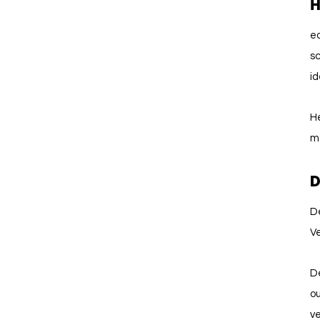
H
ea
s
id
He
me
D
De
Ve
D
ou
v