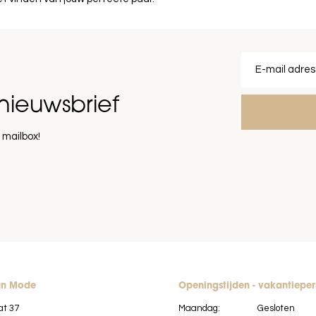
nieuwsbrief
 mailbox!
an Mode
Openingstijden - vakantiepe
at 37
Maandag:
Gesloten