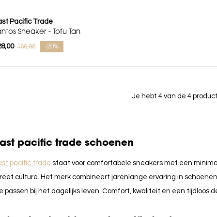
st Pacific Trade
antos Sneaker - Tofu Tan
28,00
160,00
-20%
Je hebt 4 van de 4 produ
ast pacific trade schoenen
st pacific trade
staat voor comfortabele sneakers met een minimali
reet culture. Het merk combineert jarenlange ervaring in schoene
e passen bij het dagelijks leven. Comfort, kwaliteit en een tijdloos 