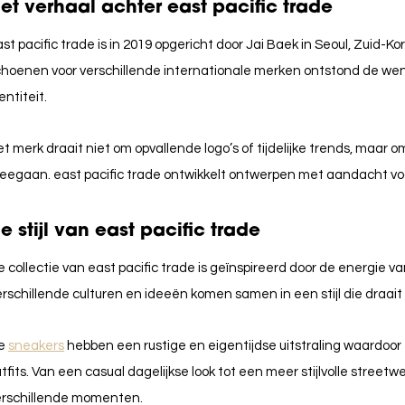
et verhaal achter east pacific trade
st pacific trade is in 2019 opgericht door Jai Baek in Seoul, Zuid-
choenen voor verschillende internationale merken ontstond de we
entiteit.
t merk draait niet om opvallende logo’s of tijdelijke trends, maar
egaan. east pacific trade ontwikkelt ontwerpen met aandacht voor
e stijl van east pacific trade
 collectie van east pacific trade is geïnspireerd door de energie v
rschillende culturen en ideeën komen samen in een stijl die draait 
e
sneakers
hebben een rustige en eigentijdse uitstraling waardoor
tfits. Van een casual dagelijkse look tot een meer stijlvolle streetw
erschillende momenten.