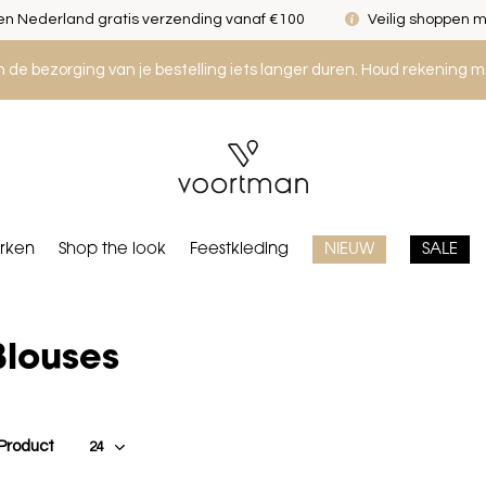
n Nederland gratis verzending vanaf €100
Veilig shoppen m
an de bezorging van je bestelling iets langer duren. Houd rekening m
rken
Shop the look
Feestkleding
NIEUW
SALE
Blouses
 Product