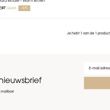
ilara Blouse - Warm Brown
,97
139,95
-30%
Je hebt 1 van de 1 produ
nieuwsbrief
 mailbox!