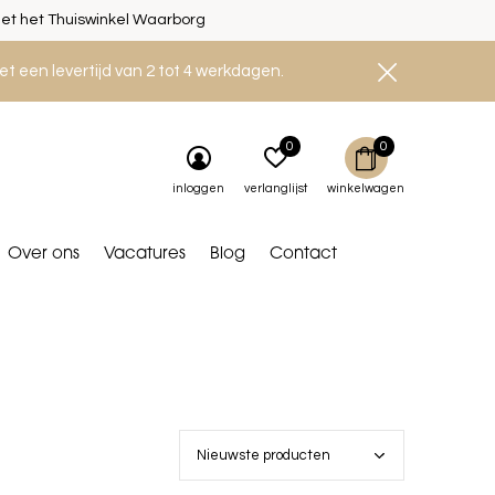
et het Thuiswinkel Waarborg
et een levertijd van 2 tot 4 werkdagen.
0
0
inloggen
verlanglijst
winkelwagen
Over ons
Vacatures
Blog
Contact