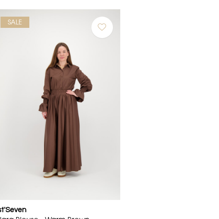
SALE
st'Seven