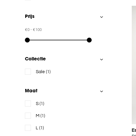
Prijs
€0
-
€100
Collectie
Sale
(1)
Maat
S
(1)
M
(1)
L
(1)
E