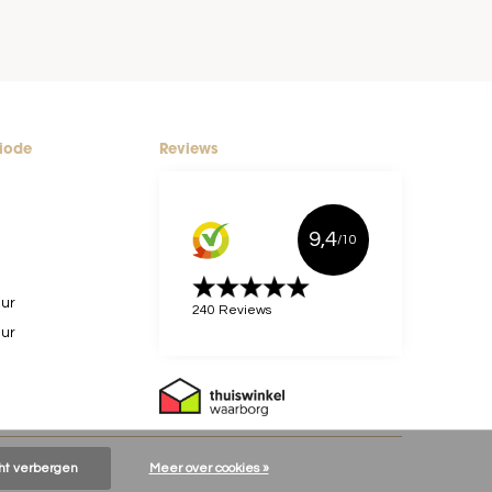
riode
Reviews
9,4
/10
uur
240 Reviews
uur
cht verbergen
Meer over cookies »