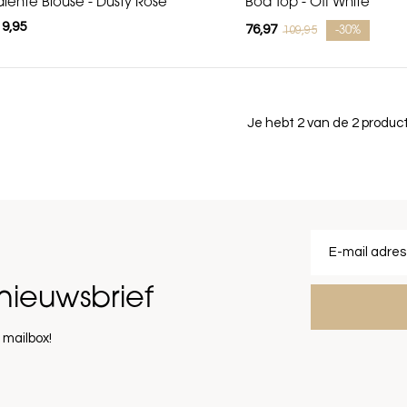
alente Blouse - Dusty Rose
Boa Top - Off White
19,95
76,97
109,95
-30%
Je hebt 2 van de 2 produ
nieuwsbrief
 mailbox!