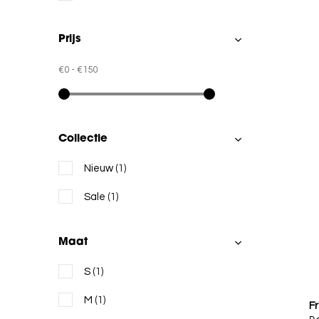
Prijs
€0
-
€150
Collectie
Nieuw
(1)
Sale
(1)
Maat
S
(1)
M
(1)
Fr