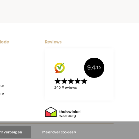
riode
Reviews
9,4
/10
uur
240 Reviews
uur
cht verbergen
Meer over cookies »