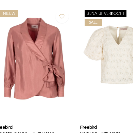
NIEUW
BIJNA UITVERKOCHT
SALE
eebird
Freebird