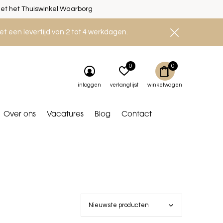
et het Thuiswinkel Waarborg
et een levertijd van 2 tot 4 werkdagen.
0
0
inloggen
verlanglijst
winkelwagen
Over ons
Vacatures
Blog
Contact