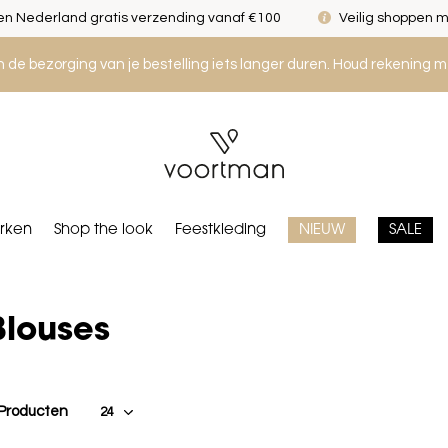
n Nederland gratis verzending vanaf €100
Veilig shoppen m
an de bezorging van je bestelling iets langer duren. Houd rekening m
rken
Shop the look
Feestkleding
NIEUW
SALE
Blouses
 Producten