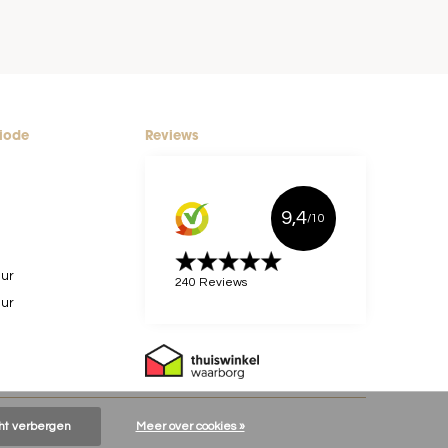
riode
Reviews
9,4
/10
uur
240 Reviews
uur
cht verbergen
Meer over cookies »