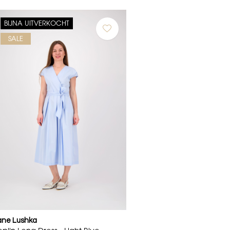
BIJNA UITVERKOCHT
SALE
ane Lushka