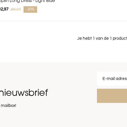
plin Long Dress - Light Blue
32,97
189,95
-30%
Je hebt 1 van de 1 produ
nieuwsbrief
 mailbox!