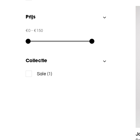
Prijs
€0
-
€150
Collectie
Sale
(1)
J