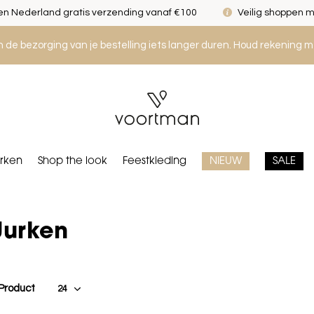
n Nederland gratis verzending vanaf €100
Veilig shoppen m
an de bezorging van je bestelling iets langer duren. Houd rekening m
rken
Shop the look
Feestkleding
NIEUW
SALE
Jurken
 Product