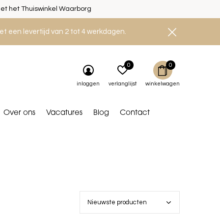
et het Thuiswinkel Waarborg
et een levertijd van 2 tot 4 werkdagen.
0
0
inloggen
verlanglijst
winkelwagen
Over ons
Vacatures
Blog
Contact