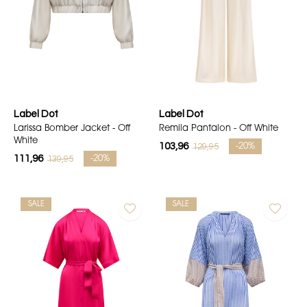
Label Dot
Label Dot
Larissa Bomber Jacket - Off
Remila Pantalon - Off White
White
103,96
129,95
-20%
111,96
139,95
-20%
SALE
SALE