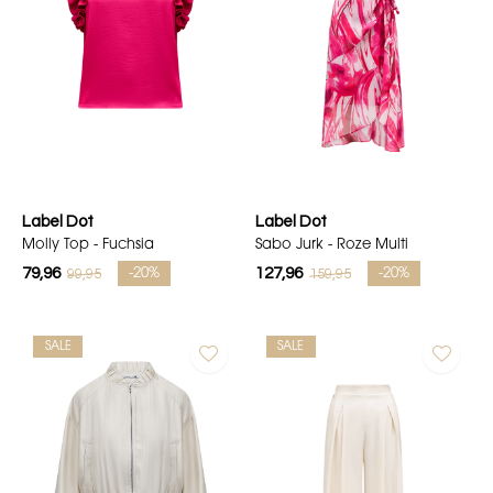
Label Dot
Label Dot
Molly Top - Fuchsia
Sabo Jurk - Roze Multi
79,96
127,96
99,95
159,95
-20%
-20%
SALE
SALE