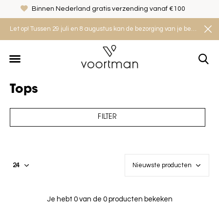
Binnen Nederland gratis verzending vanaf €100
Let op! Tussen 29 juli en 8 augustus kan de bezorging van je bestelling iets langer duren. Houd rekening met een levertijd van 2 tot 4 werkdagen.
Tops
FILTER
Je hebt 0 van de 0 producten bekeken