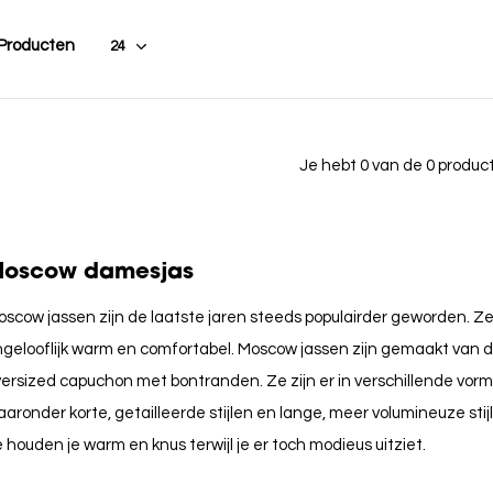
 Producten
Je hebt 0 van de 0 produ
oscow damesjas
scow jassen zijn de laatste jaren steeds populairder geworden. Ze zi
gelooflijk warm en comfortabel. Moscow jassen zijn gemaakt van d
ersized capuchon met bontranden. Ze zijn er in verschillende vor
aronder korte, getailleerde stijlen en lange, meer volumineuze stij
 houden je warm en knus terwijl je er toch modieus uitziet.