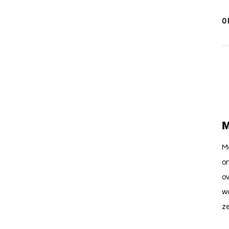
0
M
Mo
on
ov
wa
ze