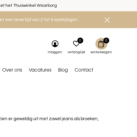
et het Thuiswinkel Waarborg
et een levertijd van 2 tot 4 werkdagen.
0
0
inloggen
verlanglijst
winkelwagen
Over ons
Vacatures
Blog
Contact
zien er geweldig uit met zowel jeans als broeken,