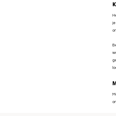
K
He
je
on
Be
w
g
lo
M
Mo
o