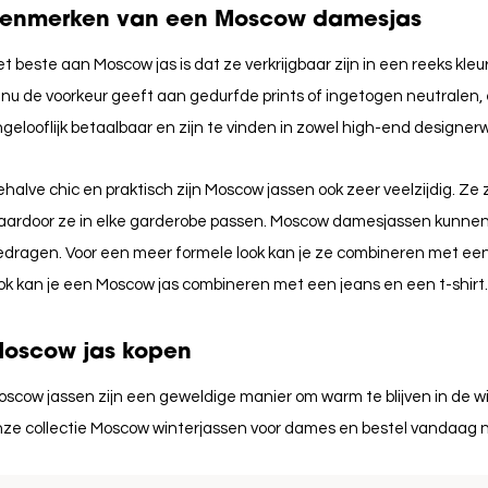
enmerken van een Moscow damesjas
t beste aan Moscow jas is dat ze verkrijgbaar zijn in een reeks kleur
 nu de voorkeur geeft aan gedurfde prints of ingetogen neutralen, 
gelooflijk betaalbaar en zijn te vinden in zowel high-end designerw
halve chic en praktisch zijn Moscow jassen ook zeer veelzijdig. Ze 
aardoor ze in elke garderobe passen. Moscow damesjassen kunnen
edragen. Voor een meer formele look kan je ze combineren met een
ok kan je een Moscow jas combineren met een jeans en een t-shirt.
oscow jas kopen
scow jassen zijn een geweldige manier om warm te blijven in de wi
nze collectie Moscow winterjassen voor dames en bestel vandaag 