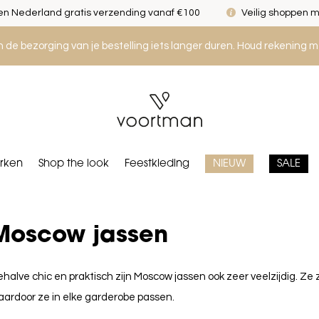
n Nederland gratis verzending vanaf €100
Veilig shoppen m
an de bezorging van je bestelling iets langer duren. Houd rekening m
rken
Shop the look
Feestkleding
NIEUW
SALE
Moscow jassen
halve chic en praktisch zijn Moscow jassen ook zeer veelzijdig. Ze 
ardoor ze in elke garderobe passen.