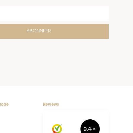
ABONNEER
riode
Reviews
9,4
/10