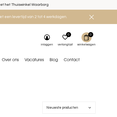
et het Thuiswinkel Waarborg
et een levertijd van 2 tot 4 werkdagen.
0
0
inloggen
verlanglijst
winkelwagen
Over ons
Vacatures
Blog
Contact