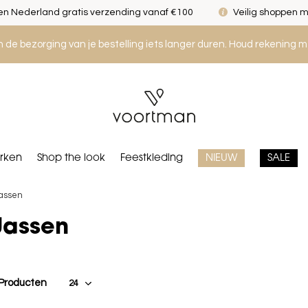
n Nederland gratis verzending vanaf €100
Veilig shoppen m
an de bezorging van je bestelling iets langer duren. Houd rekening m
rken
Shop the look
Feestkleding
NIEUW
SALE
assen
Jassen
 Producten