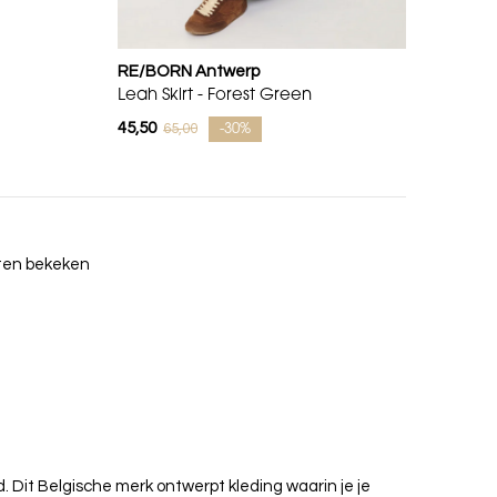
RE/BORN Antwerp
Leah Skirt - Forest Green
45,50
65,00
-30%
cten bekeken
d.
Dit Belgische merk ontwerpt kleding waarin je je