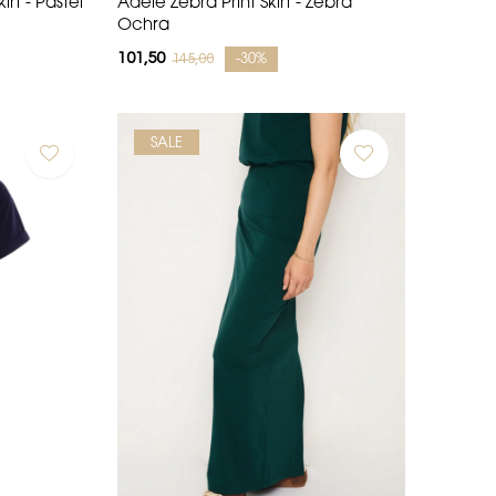
rt - Pastel
Adele Zebra Print Skirt - Zebra
Ochra
101,50
145,00
-30%
SALE