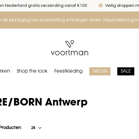
n Nederland gratis verzending vanaf €100
Veilig shoppen m
an de bezorging van je bestelling iets langer duren. Houd rekening m
rken
Shop the look
Feestkleding
NIEUW
SALE
RE/BORN Antwerp
 Producten