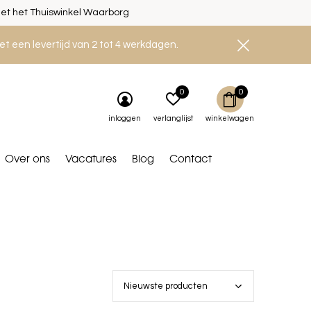
et het Thuiswinkel Waarborg
et een levertijd van 2 tot 4 werkdagen.
0
0
inloggen
verlanglijst
winkelwagen
Over ons
Vacatures
Blog
Contact