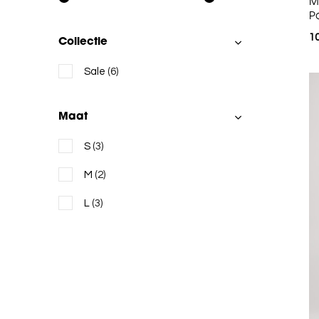
M
P
1
Collectie
Sale
(6)
Maat
S
(3)
M
(2)
L
(3)