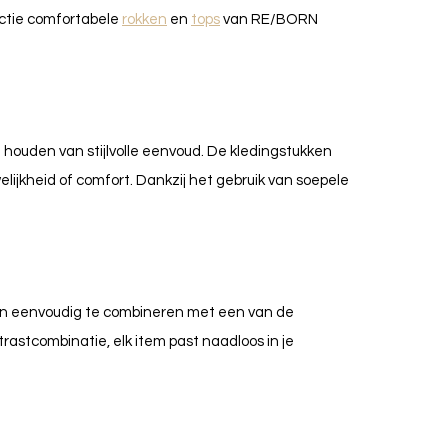
lectie comfortabele
rokken
en
tops
van RE/BORN
houden van stijlvolle eenvoud. De kledingstukken
elijkheid of comfort. Dankzij het gebruik van soepele
n eenvoudig te combineren met een van de
ntrastcombinatie, elk item past naadloos in je