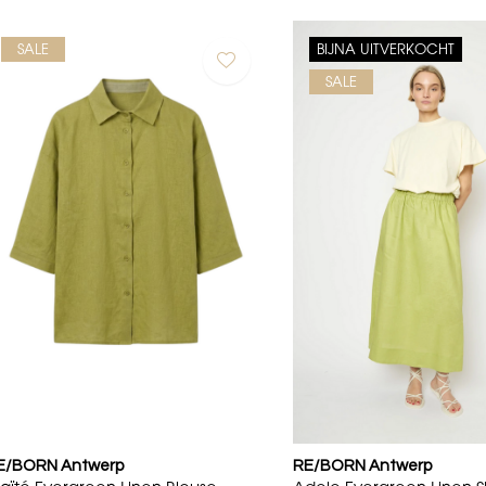
SALE
BIJNA UITVERKOCHT
SALE
E/BORN Antwerp
RE/BORN Antwerp