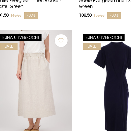
aïté Evergreen Linen Blouse -
Adele Evergreen Linen Ski
astel Green
Green
01,50
108,50
145,00
155,00
-30%
-30%
BIJNA UITVERKOCHT
BIJNA UITVERKOCHT
SALE
SALE