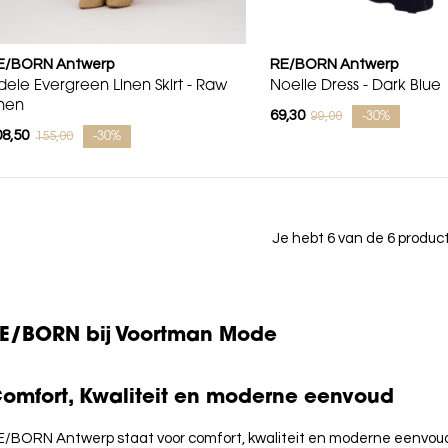
E/BORN Antwerp
RE/BORN Antwerp
dele Evergreen Linen Skirt - Raw
Noelle Dress - Dark Blue
inen
69,30
99,00
-30%
08,50
155,00
-30%
Je hebt 6 van de 6 produ
E/BORN bij Voortman Mode
omfort, Kwaliteit en moderne eenvoud
E/BORN Antwerp staat voor comfort, kwaliteit en moderne eenvou