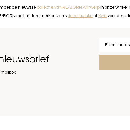
ntdek de nieuwste
collectie van RE/BORN Antwerp
in onze winkel 
E/BORN met andere merken zoals
Jane Lushka
of
Kyra
voor een sti
nieuwsbrief
 mailbox!