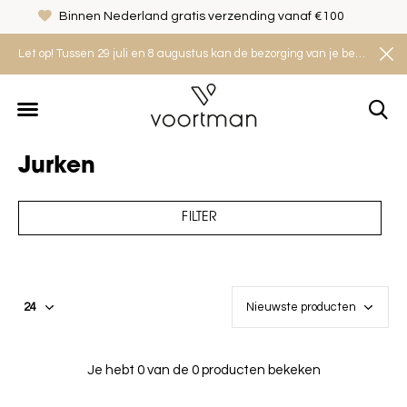
Binnen Nederland gratis verzending vanaf €100
Let op! Tussen 29 juli en 8 augustus kan de bezorging van je bestelling iets langer duren. Houd rekening met een levertijd van 2 tot 4 werkdagen.
Jurken
FILTER
Je hebt 0 van de 0 producten bekeken