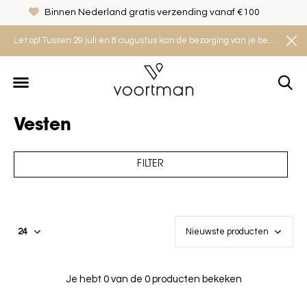
Binnen Nederland gratis verzending vanaf €100
Let op! Tussen 29 juli en 8 augustus kan de bezorging van je bestelling iets langer duren. Houd rekening met een levertijd van 2 tot 4 werkdagen.
Vesten
FILTER
Je hebt 0 van de 0 producten bekeken