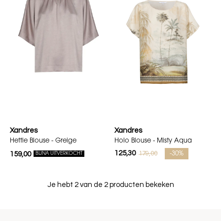
Xandres
Xandres
Hettie Blouse - Greige
Holo Blouse - Misty Aqua
125,30
179,00
159,00
-30%
BIJNA UITVERKOCHT
Je hebt 2 van de 2 producten bekeken