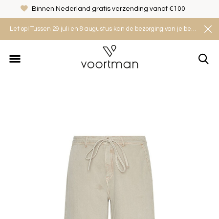
d gratis verzending vanaf €100
Veilig shoppen met het T
Let op! Tussen 29 juli en 8 augustus kan de bezorging van je bestelling iets langer duren. Houd rekening met een levertijd van 2 tot 4 werkdagen.