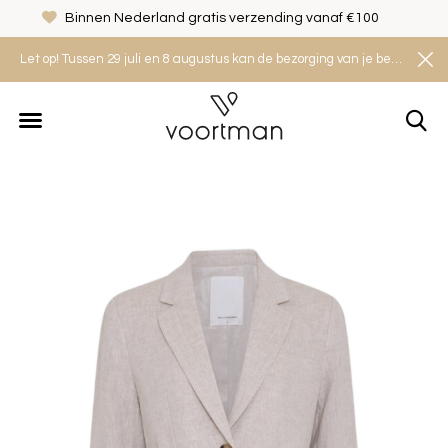
Binnen Nederland gratis verzending vanaf €100
Let op! Tussen 29 juli en 8 augustus kan de bezorging van je bestelling iets langer duren. Houd rekening met een levertijd van 2 tot 4 werkdagen.