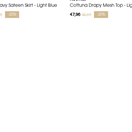
vy Sateen Skirt - Light Blue
Cottuna Drapy Mesh Top - Lig
47,96
95
59,95
-20%
-20%