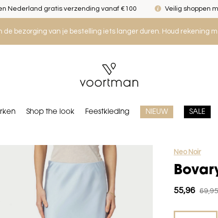
n Nederland gratis verzending vanaf €100
Veilig shoppen m
an de bezorging van je bestelling iets langer duren. Houd rekening m
rken
Shop the look
Feestkleding
NIEUW
SALE
Neo Noir
Bovary
55,96
69,9