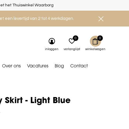
et het Thuiswinkel Waarborg
et een levertijd van 2 tot 4 werkdagen.
0
0
inloggen
verlanglijst
winkelwagen
Over ons
Vacatures
Blog
Contact
 Skirt - Light Blue
5