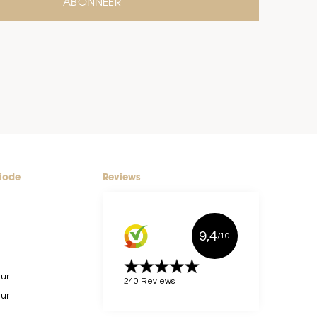
ABONNEER
riode
Reviews
9,4
/10
uur
240 Reviews
uur