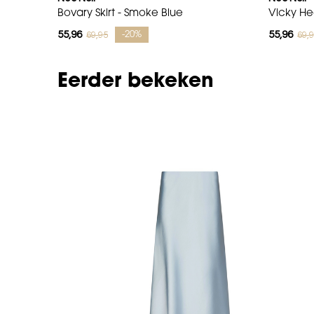
Bovary Skirt - Smoke Blue
Vicky Hea
55,96
55,96
69,95
69,
-20%
Eerder bekeken