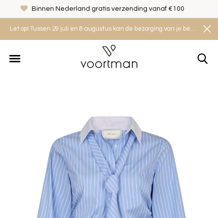
Binnen Nederland gratis verzending vanaf €100
Let op! Tussen 29 juli en 8 augustus kan de bezorging van je bestelling iets langer duren. Houd rekening met een levertijd van 2 tot 4 werkdagen.