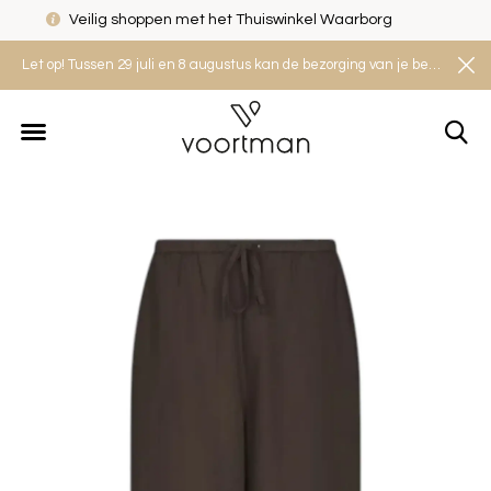
Veilig shoppen met het Thuiswinkel Waarborg
Let op! Tussen 29 juli en 8 augustus kan de bezorging van je bestelling iets langer duren. Houd rekening met een levertijd van 2 tot 4 werkdagen.