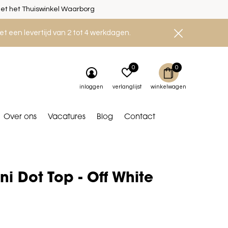
et het Thuiswinkel Waarborg
et een levertijd van 2 tot 4 werkdagen.
0
0
inloggen
verlanglijst
winkelwagen
Over ons
Vacatures
Blog
Contact
ni Dot Top - Off White