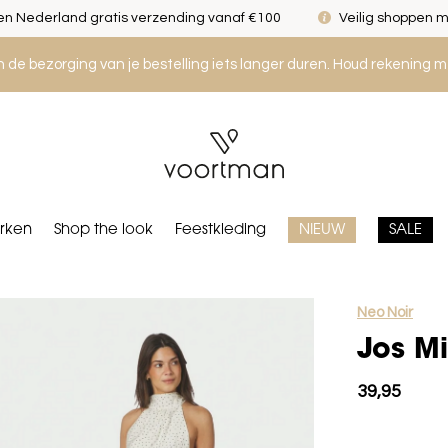
n Nederland gratis verzending vanaf €100
Veilig shoppen m
an de bezorging van je bestelling iets langer duren. Houd rekening m
rken
Shop the look
Feestkleding
NIEUW
SALE
Neo Noir
Jos Mi
39,95