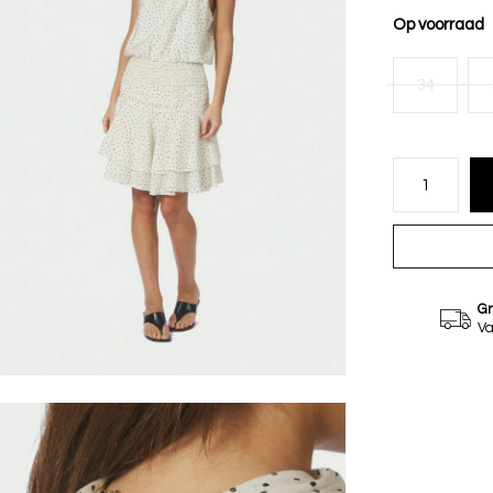
Op voorraad
34
Gr
Va