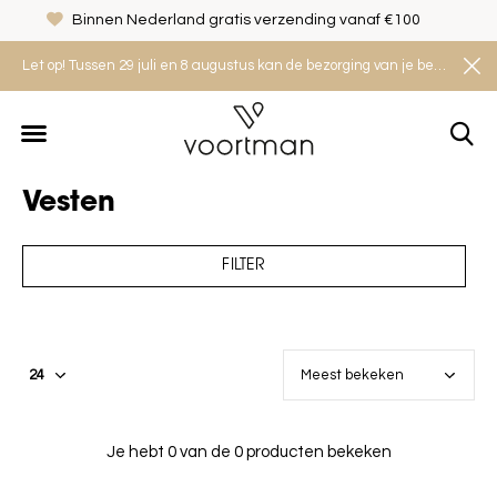
Binnen Nederland gratis verzending vanaf €100
Let op! Tussen 29 juli en 8 augustus kan de bezorging van je bestelling iets langer duren. Houd rekening met een levertijd van 2 tot 4 werkdagen.
Vesten
FILTER
Je hebt 0 van de 0 producten bekeken