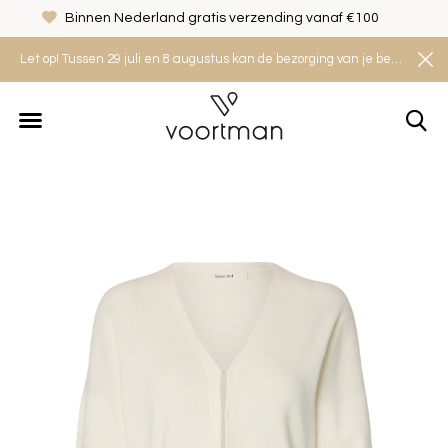
Binnen Nederland gratis verzending vanaf €100
Let op! Tussen 29 juli en 8 augustus kan de bezorging van je bestelling iets langer duren. Houd rekening met een levertijd van 2 tot 4 werkdagen.