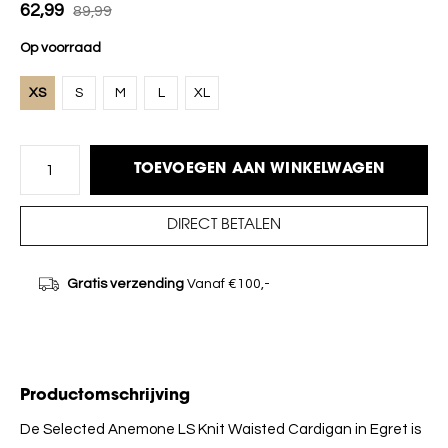
62,99
89,99
Op voorraad
XS
S
M
L
XL
TOEVOEGEN AAN WINKELWAGEN
DIRECT BETALEN
Gratis verzending
Vanaf €100,-
Productomschrijving
De Selected Anemone LS Knit Waisted Cardigan in Egret is