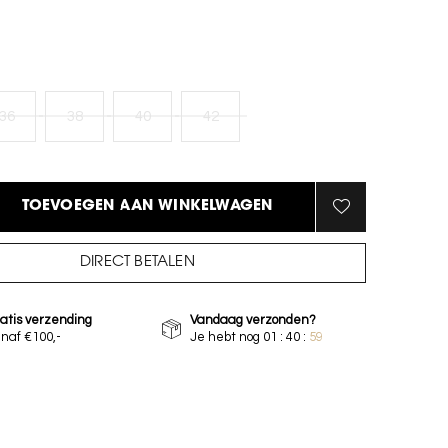
36
38
40
42
TOEVOEGEN AAN WINKELWAGEN
DIRECT BETALEN
atis verzending
Vandaag verzonden?
naf €100,-
Je hebt nog
01 : 40 :
58