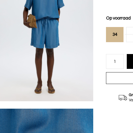
Op voorraad
34
Gr
Va