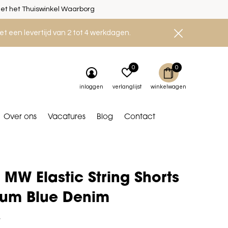
et het Thuiswinkel Waarborg
et een levertijd van 2 tot 4 werkdagen.
0
0
inloggen
verlanglijst
winkelwagen
Over ons
Vacatures
Blog
Contact
MW Elastic String Shorts
ium Blue Denim
9