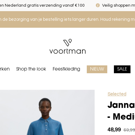
n Nederland gratis verzending vanaf €100
Veilig shoppen m
an de bezorging van je bestelling iets langer duren. Houd rekening m
rken
Shop the look
Feestkleding
NIEUW
SALE
Selected
Janna 
- Med
48,99
69,9