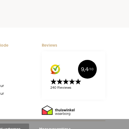
riode
Reviews
9,4
/10
uur
240 Reviews
uur