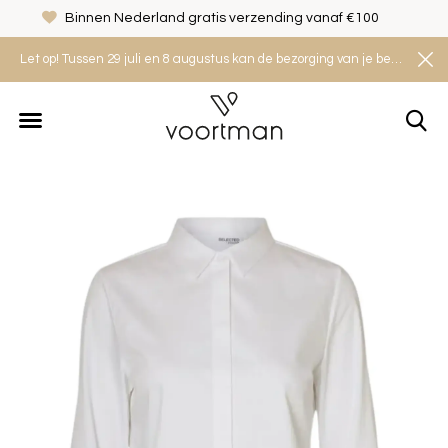
Binnen Nederland gratis verzending vanaf €100
Let op! Tussen 29 juli en 8 augustus kan de bezorging van je bestelling iets langer duren. Houd rekening met een levertijd van 2 tot 4 werkdagen.