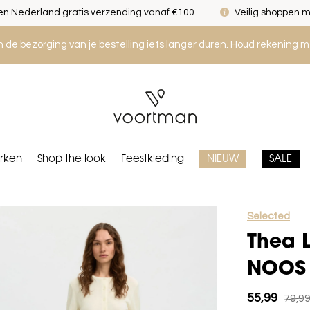
n Nederland gratis verzending vanaf €100
Veilig shoppen m
an de bezorging van je bestelling iets langer duren. Houd rekening m
rken
Shop the look
Feestkleding
NIEUW
SALE
Selected
Thea 
NOOS 
55,99
79,9