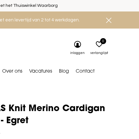
et het Thuiswinkel Waarborg
et een levertijd van 2 tot 4 werkdagen.
0
inloggen
verlanglijst
Over ons
Vacatures
Blog
Contact
LS Knit Merino Cardigan
- Egret
9