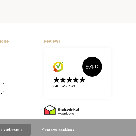
riode
Reviews
9,4
/10
uur
240 Reviews
uur
cht verbergen
Meer over cookies »