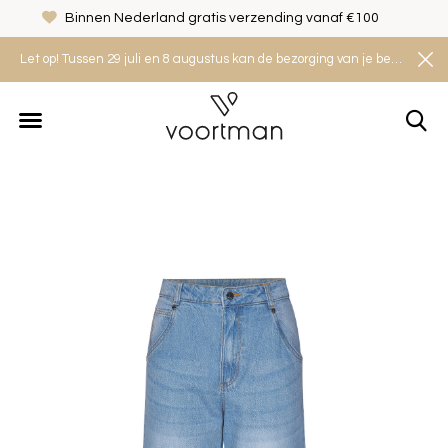
Binnen Nederland gratis verzending vanaf €100
Let op! Tussen 29 juli en 8 augustus kan de bezorging van je bestelling iets langer duren. Houd rekening met een levertijd van 2 tot 4 werkdagen.