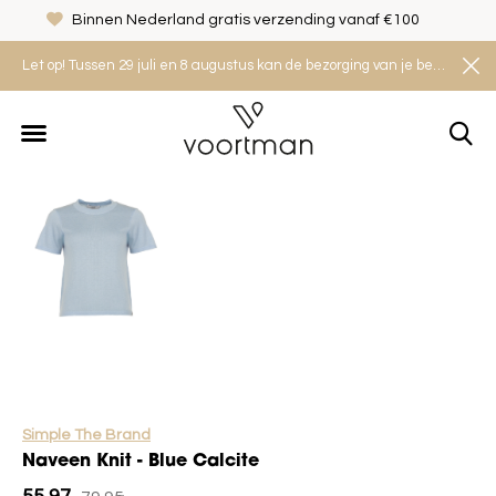
Binnen Nederland gratis verzending vanaf €100
Let op! Tussen 29 juli en 8 augustus kan de bezorging van je bestelling iets langer duren. Houd rekening met een levertijd van 2 tot 4 werkdagen.
Simple The Brand
Naveen Knit - Blue Calcite