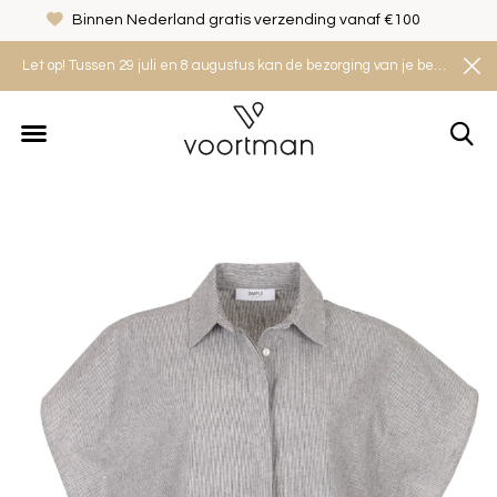
Binnen Nederland gratis verzending vanaf €100
Let op! Tussen 29 juli en 8 augustus kan de bezorging van je bestelling iets langer duren. Houd rekening met een levertijd van 2 tot 4 werkdagen.