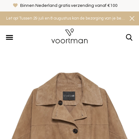
Binnen Nederland gratis verzending vanaf €100
Let op! Tussen 29 juli en 8 augustus kan de bezorging van je bestelling iets langer duren. Houd rekening met een levertijd van 2 tot 4 werkdagen.