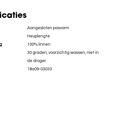
icaties
Aangesloten pasvorm
Heuplengte
g
100% linnen
30 graden, voorzichtig wassen, niet in
de droger.
18a09-03033