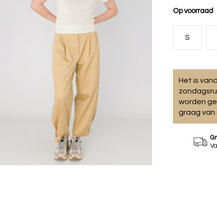
Op voorraad
S
Het is va
zondagsru
worden gep
graag van 
Gr
Va