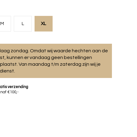
M
L
XL
ndaag zondag. Omdat wij waarde hechten aan de
st, kunnen er vandaag geen bestellingen
laatst. Van maandag t/m zaterdag zijn wij je
dienst.
atis verzending
naf €100,-