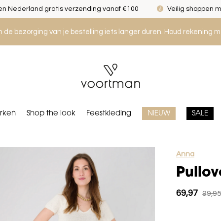
n Nederland gratis verzending vanaf €100
Veilig shoppen m
an de bezorging van je bestelling iets langer duren. Houd rekening m
rken
Shop the look
Feestkleding
NIEUW
SALE
Anna
Pullov
69,97
99,9