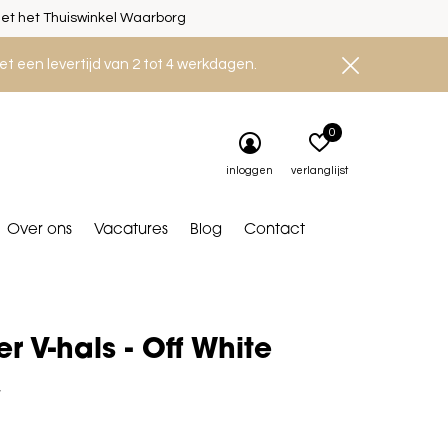
et het Thuiswinkel Waarborg
et een levertijd van 2 tot 4 werkdagen.
0
inloggen
verlanglijst
Over ons
Vacatures
Blog
Contact
er V-hals - Off White
5