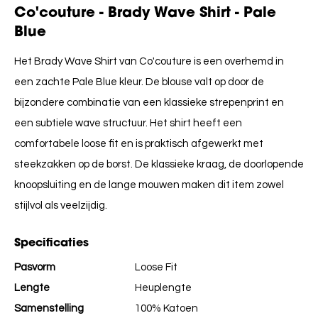
Co'couture - Brady Wave Shirt - Pale
Blue
Het
Brady Wave Shirt
van Co'couture is een
overhemd in
een zachte
Pale Blue
kleur. De blouse valt op door de
bijzondere combinatie van een klassieke
strepenprint
en
een subtiele
wave structuur
.
Het shirt heeft een
comfortabele
loose fit
en is praktisch afgewerkt met
steekzakken op de borst
.
De klassieke
kraag
,
de
doorlopende
knoopsluiting
en de
lange mouwen
maken dit item zowel
stijlvol als veelzijdig.
Specificaties
Pasvorm
Loose Fit
Lengte
Heuplengte
Samenstelling
100% Katoen