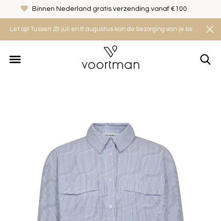
Binnen Nederland gratis verzending vanaf €100
Let op! Tussen 29 juli en 8 augustus kan de bezorging van je bestelling iets langer duren. Houd rekening met een levertijd van 2 tot 4 werkdagen.