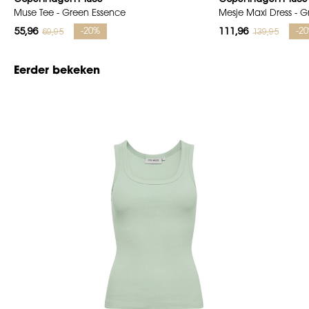
Muse Tee - Green Essence
Mesje Maxi Dress - G
55,96
111,96
69,95
139,95
-20%
-2
Eerder bekeken