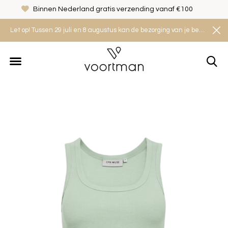
00
Veilig shoppen met het Thuiswinkel Waarborg
Let op! Tussen 29 juli en 8 augustus kan de bezorging van je bestelling iets langer duren. Houd rekening met een levertijd van 2 tot 4 werkdagen.