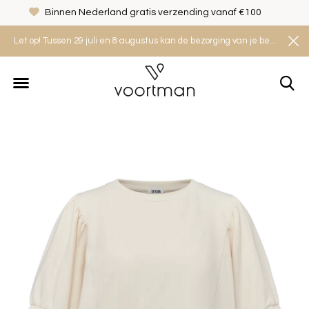
Binnen Nederland gratis verzending vanaf €100
Let op! Tussen 29 juli en 8 augustus kan de bezorging van je bestelling iets langer duren. Houd rekening met een levertijd van 2 tot 4 werkdagen.