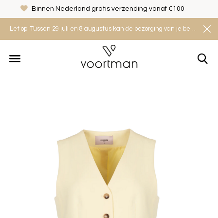
Binnen Nederland gratis verzending vanaf €100
Let op! Tussen 29 juli en 8 augustus kan de bezorging van je bestelling iets langer duren. Houd rekening met een levertijd van 2 tot 4 werkdagen.