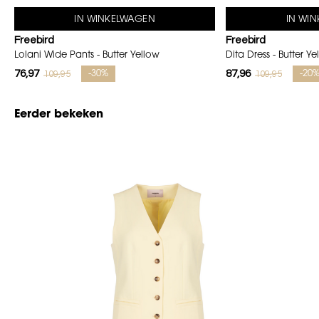
IN WINKELWAGEN
IN WI
Freebird
Freebird
Lolani Wide Pants - Butter Yellow
Dita Dress - Butter Ye
76,97
87,96
109,95
109,95
-30%
-20
Eerder bekeken