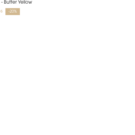
 - Butter Yellow
95
-20%