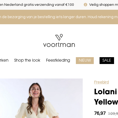
n Nederland gratis verzending vanaf €100
Veilig shoppen m
an de bezorging van je bestelling iets langer duren. Houd rekening m
rken
Shop the look
Feestkleding
NIEUW
SALE
Freebird
Lolani
Yello
76,97
109,