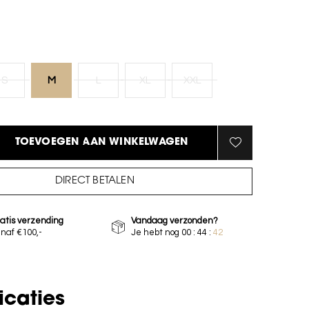
S
M
L
XL
XXL
TOEVOEGEN AAN WINKELWAGEN
DIRECT BETALEN
atis verzending
Vandaag verzonden?
naf €100,-
Je hebt nog
00 : 44 :
41
icaties