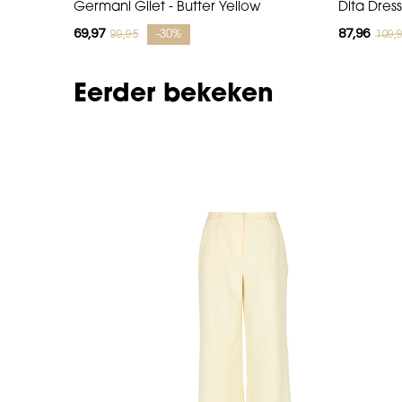
Germani Gilet - Butter Yellow
Dita Dress
69,97
87,96
99,95
109,
-30%
Eerder bekeken