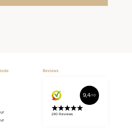
riode
Reviews
9,4
/10
uur
240 Reviews
uur