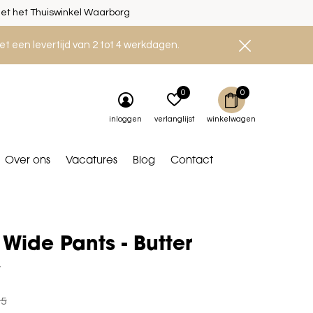
et het Thuiswinkel Waarborg
et een levertijd van 2 tot 4 werkdagen.
0
0
inloggen
verlanglijst
winkelwagen
Over ons
Vacatures
Blog
Contact
 Wide Pants - Butter
w
95