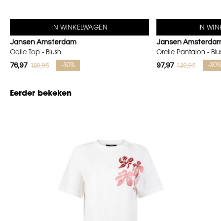
IN WINKELWAGEN
IN WI
Jansen Amsterdam
Jansen Amsterda
Odile Top - Blush
Orelie Pantalon - Blu
76,97
97,97
109,95
139,95
-30%
-30
Eerder bekeken