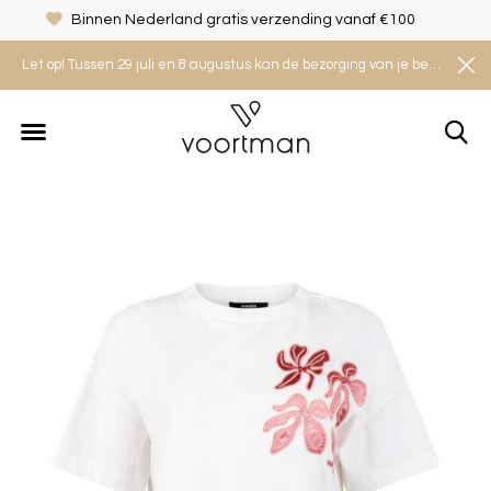
Binnen Nederland gratis verzending vanaf €100
Let op! Tussen 29 juli en 8 augustus kan de bezorging van je bestelling iets langer duren. Houd rekening met een levertijd van 2 tot 4 werkdagen.