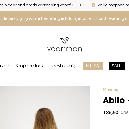
n Nederland gratis verzending vanaf €100
Veilig shoppen m
an de bezorging van je bestelling iets langer duren. Houd rekening m
rken
Shop the look
Feestkleding
NIEUW
SALE
Meimeij
Abito 
136,50
195