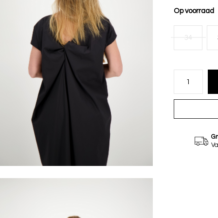
Op voorraad
34
Gr
Va