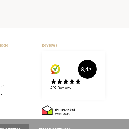
riode
Reviews
9,4
/10
uur
240 Reviews
uur