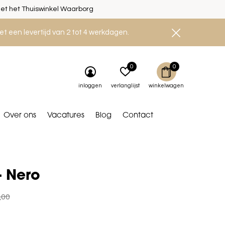
et het Thuiswinkel Waarborg
et een levertijd van 2 tot 4 werkdagen.
0
0
inloggen
verlanglijst
winkelwagen
Over ons
Vacatures
Blog
Contact
- Nero
,00