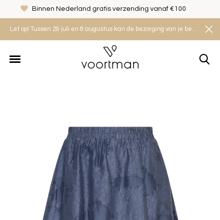
Binnen Nederland gratis verzending vanaf €100
Let op! Tussen 29 juli en 8 augustus kan de bezorging van je bestelling iets langer duren. Houd rekening met een levertijd van 2 tot 4 werkdagen.