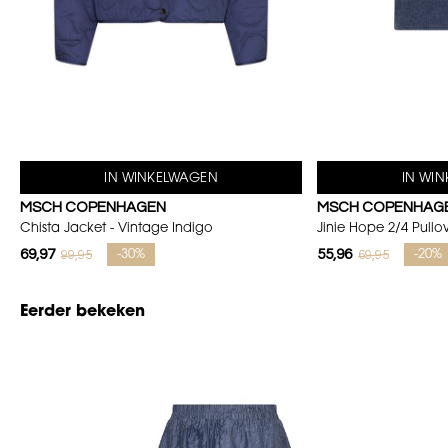
IN WINKELWAGEN
IN WI
MSCH COPENHAGEN
MSCH COPENHAG
Chista Jacket - Vintage Indigo
Jinie Hope 2/4 Pullo
69,97
55,96
99,95
69,95
-30%
-20%
Eerder bekeken