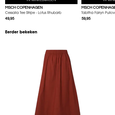
IN WINKELWAGEN
IN WI
MSCH COPENHAGEN
MSCH COPENHAG
Cessalia Tee Stripe - Lotus Rhubarb
Tabitha Fairyn Pullo
49,95
59,95
Eerder bekeken