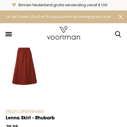
Binnen Nederland gratis verzending vanaf €100
Let op! Tussen 29 juli en 8 augustus kan de bezorging van je bestelling iets langer duren. Houd rekening met een levertijd van 2 tot 4 werkdagen.
MSCH COPENHAGEN
Lenna Skirt - Rhubarb