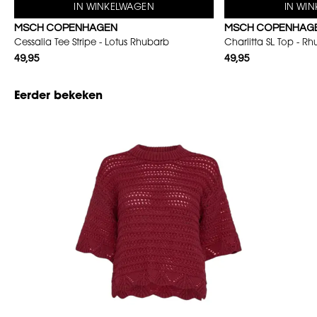
IN WINKELWAGEN
IN WI
MSCH COPENHAGEN
MSCH COPENHAG
Cessalia Tee Stripe - Lotus Rhubarb
Charlitta SL Top - R
49,95
49,95
Eerder bekeken