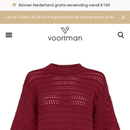
Binnen Nederland gratis verzending vanaf €100
Let op! Tussen 29 juli en 8 augustus kan de bezorging van je bestelling iets langer duren. Houd rekening met een levertijd van 2 tot 4 werkdagen.