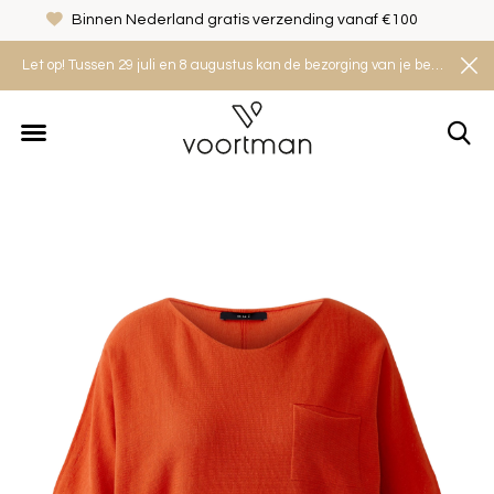
Binnen Nederland gratis verzending vanaf €100
Let op! Tussen 29 juli en 8 augustus kan de bezorging van je bestelling iets langer duren. Houd rekening met een levertijd van 2 tot 4 werkdagen.