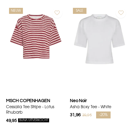
NIEUW
SALE
MSCH COPENHAGEN
Neo Noir
Cessalia Tee Stripe - Lotus
Asha Boxy Tee - White
Rhubarb
31,96
39,95
-20%
49,95
BIJNA UITVERKOCHT