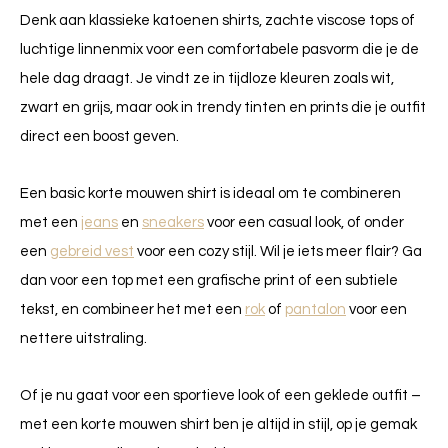
Denk aan klassieke katoenen shirts, zachte viscose tops of
luchtige linnenmix voor een comfortabele pasvorm die je de
hele dag draagt. Je vindt ze in tijdloze kleuren zoals wit,
zwart en grijs, maar ook in trendy tinten en prints die je outfit
direct een boost geven.
Een basic korte mouwen shirt is ideaal om te combineren
met een
jeans
en
sneakers
voor een casual look, of onder
een
gebreid vest
voor een cozy stijl. Wil je iets meer flair? Ga
dan voor een top met een grafische print of een subtiele
tekst, en combineer het met een
rok
of
pantalon
voor een
nettere uitstraling.
Of je nu gaat voor een sportieve look of een geklede outfit –
met een korte mouwen shirt ben je altijd in stijl, op je gemak