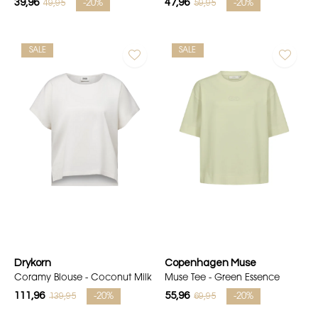
39,96
47,96
49,95
59,95
-20%
-20%
SALE
SALE
Drykorn
Copenhagen Muse
Coramy Blouse - Coconut Milk
Muse Tee - Green Essence
111,96
55,96
139,95
69,95
-20%
-20%