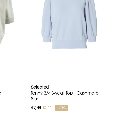
Selected
d
Tenny 3/4 Sweat Top - Cashmere
Blue
47,99
59,99
-20%