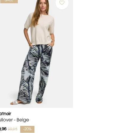
SALE
atnoir
llover - Beige
,96
99,95
-20%