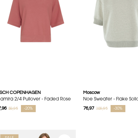
SCH COPENHAGEN
Moscow
hamira 2/4 Pullover - Faded Rose
Noe Sweater - Flake Soli
,96
76,97
59,95
109,95
-20%
-30%