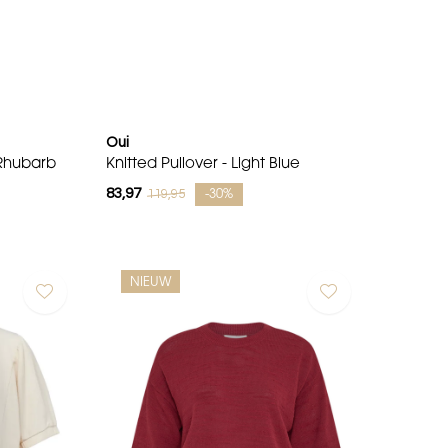
Oui
 Rhubarb
Knitted Pullover - Light Blue
83,97
119,95
-30%
NIEUW