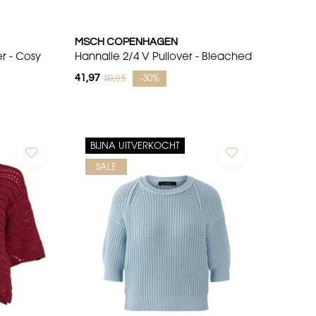
MSCH COPENHAGEN
er - Cosy
Hannalie 2/4 V Pullover - Bleached
41,97
59,95
-30%
BIJNA UITVERKOCHT
SALE