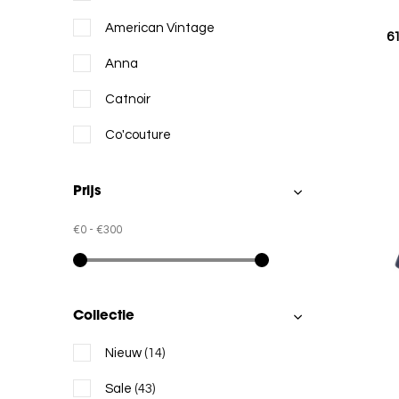
American Vintage
6
Anna
Catnoir
Co'couture
Drykorn
Prijs
Est'Seven
€0
-
€300
Fabienne Chapot
Jane Lushka
Jansen Amsterdam
Collectie
LUJÉ
Nieuw
(14)
LaLotti
Sale
(43)