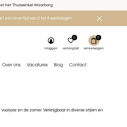
et het Thuiswinkel Waarborg
et een levertijd van 2 tot 4 werkdagen.
0
0
inloggen
verlanglijst
winkelwagen
Over ons
Vacatures
Blog
Contact
oorjaar en de zomer. Verkrijgbaar in diverse stijlen en