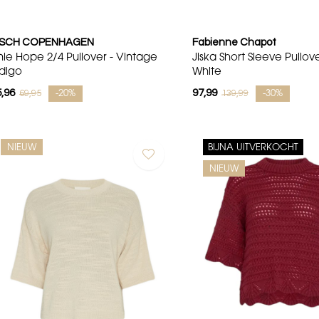
SCH COPENHAGEN
Fabienne Chapot
inie Hope 2/4 Pullover - Vintage
Jiska Short Sleeve Pullov
ndigo
White
,96
97,99
69,95
139,99
-20%
-30%
NIEUW
BIJNA UITVERKOCHT
NIEUW