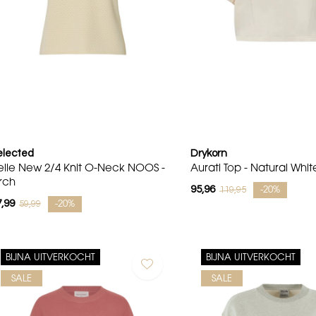
elected
Drykorn
elle New 2/4 Knit O-Neck NOOS -
Aurati Top - Natural Whit
irch
95,96
119,95
-20%
,99
59,99
-20%
BIJNA UITVERKOCHT
BIJNA UITVERKOCHT
SALE
SALE