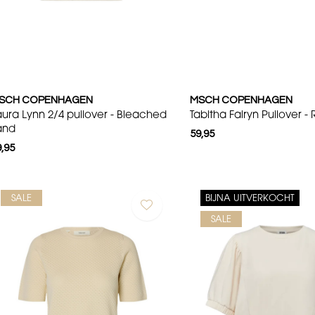
SCH COPENHAGEN
MSCH COPENHAGEN
aura Lynn 2/4 pullover - Bleached
Tabitha Fairyn Pullover -
and
59,95
,95
SALE
BIJNA UITVERKOCHT
SALE