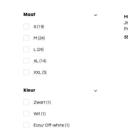
MSCH COPENHAGEN
Maat
M
Moscow
J
S
(19)
I
Neo Noir
55
M
(24)
No Man's Land
L
(24)
Oui
XL
(14)
Rue de Femme
XXL
(5)
STUDIO AR
Selected
Kleur
Simple The Brand
Zwart
(1)
YAS
Wit
(1)
Ecru/ Off-white
(1)