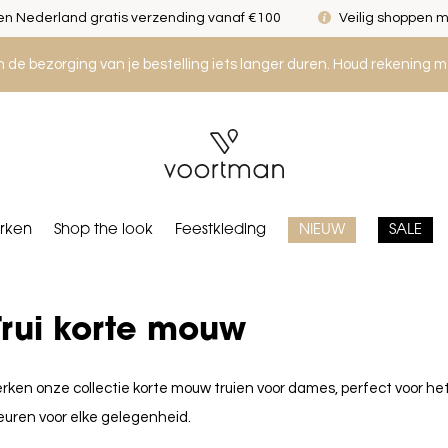
n Nederland gratis verzending vanaf €100
Veilig shoppen m
an de bezorging van je bestelling iets langer duren. Houd rekening m
rken
Shop the look
Feestkleding
NIEUW
SALE
Trui korte mouw
rken onze collectie korte mouw truien voor dames, perfect voor het v
euren voor elke gelegenheid.