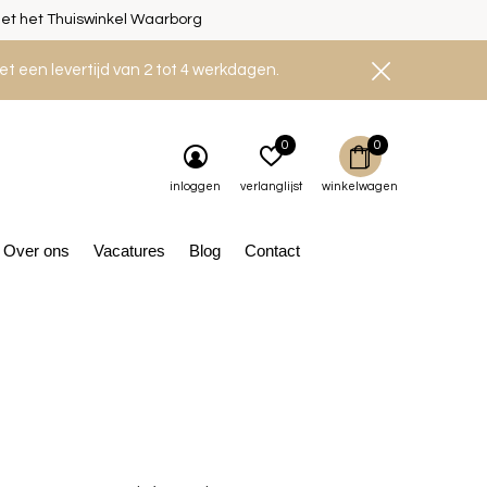
et het Thuiswinkel Waarborg
et een levertijd van 2 tot 4 werkdagen.
0
0
inloggen
verlanglijst
winkelwagen
Over ons
Vacatures
Blog
Contact