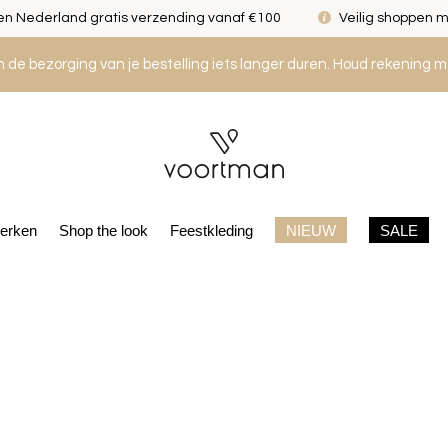
n Nederland gratis verzending vanaf €100
Veilig shoppen m
an de bezorging van je bestelling iets langer duren. Houd rekening m
erken
Shop the look
Feestkleding
NIEUW
SALE